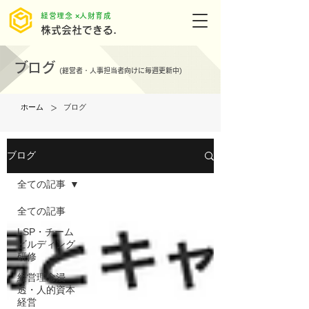
​経営理念 ×人財育成
株式会社できる.
ブログ
(
経営者・人事担当者向けに毎週更新中)
>
ホーム
ブログ
ブログ
全ての記事
全ての記事
LSP・チーム
ビルディング
研修
経営理念浸
透・人的資本
経営