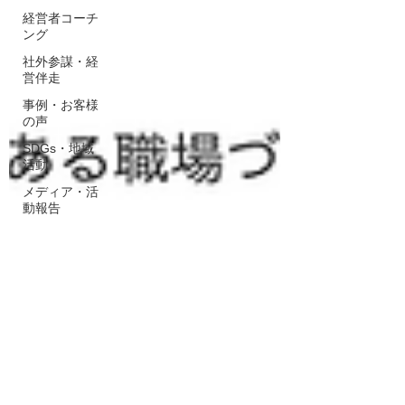
経営者コーチ
ング
社外参謀・経
営伴走
事例・お客様
の声
SDGs・地域
活動
メディア・活
動報告