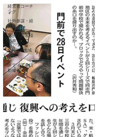
経営者コーチ
ング
社外参謀・経
営伴走
事例・お客様
の声
SDGs・地域
活動
メディア・活
動報告