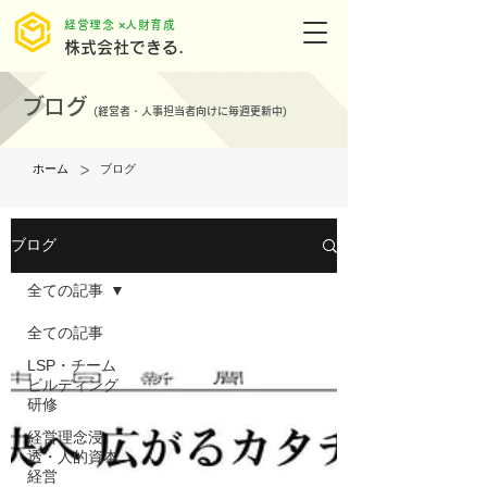
​経営理念 ×人財育成
株式会社できる.
ブログ
(
経営者・人事担当者向けに毎週更新中)
>
ホーム
ブログ
ブログ
全ての記事
全ての記事
LSP・チーム
ビルディング
研修
経営理念浸
透・人的資本
経営