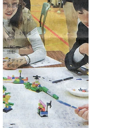
経営者コーチ
ング
社外参謀・経
営伴走
事例・お客様
の声
SDGs・地域
活動
メディア・活
動報告