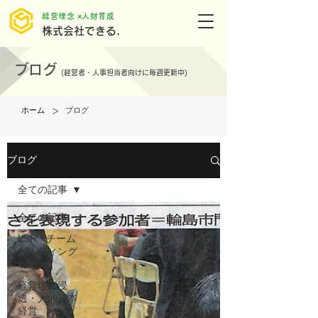
​経営理念 ×人財育成
株式会社できる.
ブログ
(
経営者・人事担当者向けに毎週更新中)
>
ホーム
ブログ
ブログ
全ての記事
全ての記事
LSP・チーム
ビルディング
研修
経営理念浸
透・人的資本
経営