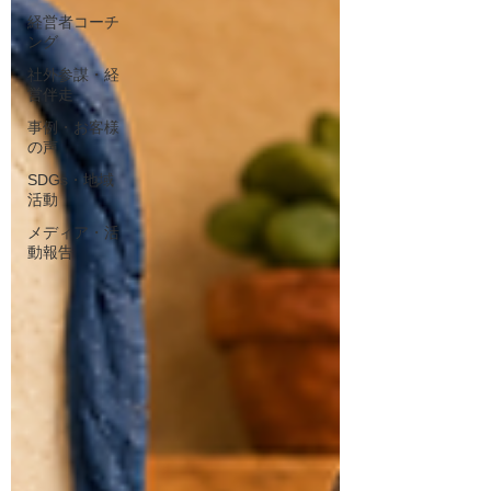
経営者コーチ
ング
社外参謀・経
営伴走
事例・お客様
の声
SDGs・地域
活動
メディア・活
動報告