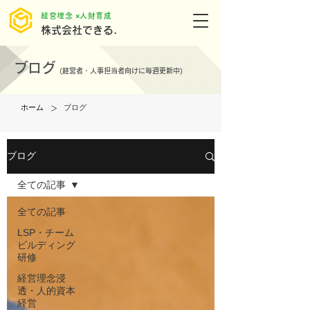
​経営理念 ×人財育成
株式会社できる.
ブログ
(
経営者・人事担当者向けに毎週更新中)
>
ホーム
ブログ
ブログ
全ての記事
全ての記事
LSP・チーム
ビルディング
研修
経営理念浸
透・人的資本
経営