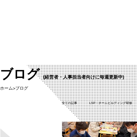
ブログ
(
経営者・人事担当者向けに毎週更新中)
ホーム
ブログ
>
全ての記事
LSP・チームビルディング研修
SDGs・地域活動
メディア・活動報