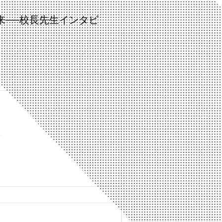
来──校長先生インタビ
践