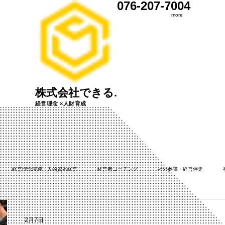
076-207-7004
more
株式会社できる.
​経営理念 ×人財育成
経営理念浸透・人的資本経営
経営者コーチング
社外参謀・経営伴走
告
2月7日