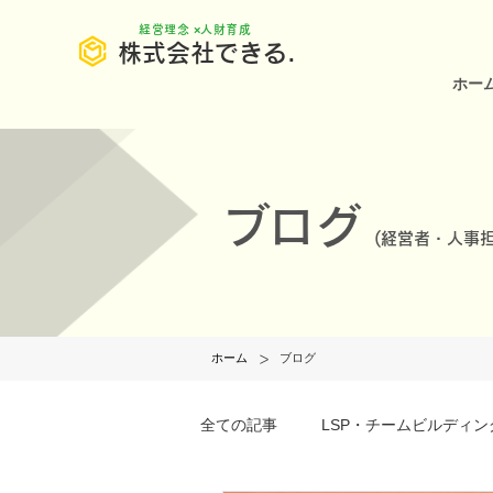
​経営理念 ×人財育成
株式会社できる.
ホー
ブログ
(
経営者・人事担
>
ホーム
ブログ
全ての記事
LSP・チームビルディン