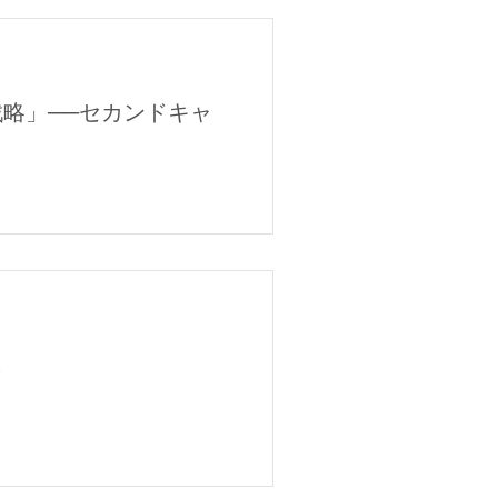
戦略」──セカンドキャ
践