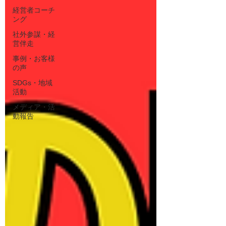
経営者コーチ
ング
社外参謀・経
営伴走
事例・お客様
の声
SDGs・地域
活動
メディア・活
動報告