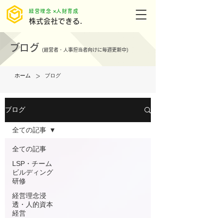
​経営理念 ×人財育成
株式会社できる.
ブログ
(
経営者・人事担当者向けに毎週更新中)
>
ホーム
ブログ
ブログ
全ての記事
全ての記事
LSP・チーム
ビルディング
研修
経営理念浸
透・人的資本
経営