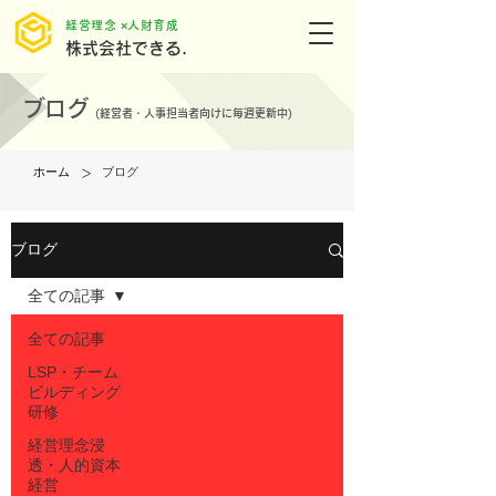
​経営理念 ×人財育成
株式会社できる.
ブログ
(
経営者・人事担当者向けに毎週更新中)
>
ホーム
ブログ
ブログ
全ての記事
全ての記事
LSP・チーム
ビルディング
研修
経営理念浸
透・人的資本
経営