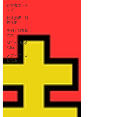
経営者コーチ
ング
社外参謀・経
営伴走
事例・お客様
の声
SDGs・地域
活動
メディア・活
動報告