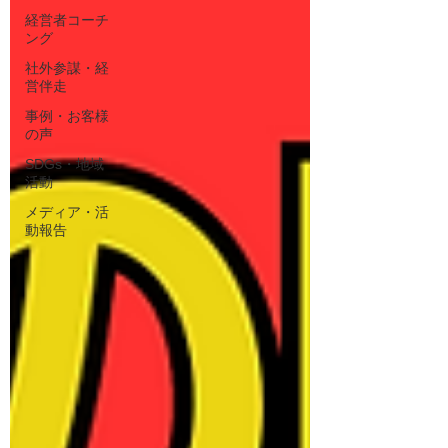
経営者コーチ
ング
社外参謀・経
営伴走
事例・お客様
の声
SDGs・地域
活動
メディア・活
動報告