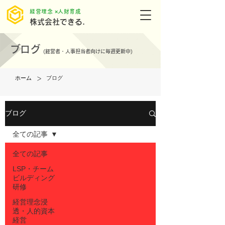
​経営理念 ×人財育成
株式会社できる.
ブログ
(
経営者・人事担当者向けに毎週更新中)
>
ホーム
ブログ
ブログ
全ての記事
全ての記事
LSP・チーム
ビルディング
研修
経営理念浸
透・人的資本
経営