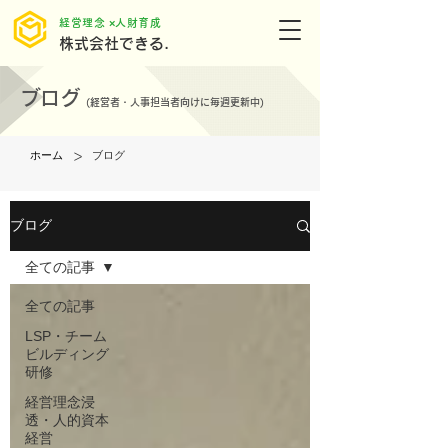
​経営理念 ×人財育成
株式会社できる.
ブログ
(
経営者・人事担当者向けに毎週更新中)
>
ホーム
ブログ
ブログ
全ての記事
全ての記事
LSP・チーム
ビルディング
研修
経営理念浸
透・人的資本
経営