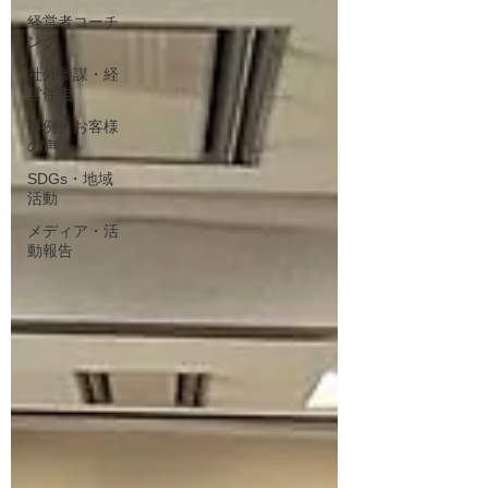
経営者コーチ
ング
社外参謀・経
営伴走
事例・お客様
の声
SDGs・地域
活動
メディア・活
動報告