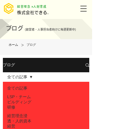
​経営理念 ×人財育成
株式会社できる.
ブログ
(
経営者・人事担当者向けに毎週更新中)
>
ホーム
ブログ
ブログ
全ての記事
全ての記事
LSP・チーム
ビルディング
研修
経営理念浸
透・人的資本
経営