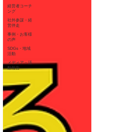
経営者コーチ
ング
社外参謀・経
営伴走
事例・お客様
の声
SDGs・地域
活動
メディア・活
動報告