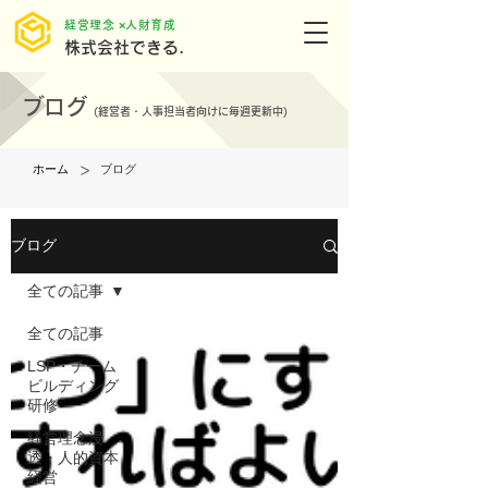
​経営理念 ×人財育成
株式会社できる.
ブログ
(
経営者・人事担当者向けに毎週更新中)
>
ホーム
ブログ
ブログ
全ての記事
全ての記事
LSP・チーム
ビルディング
研修
経営理念浸
透・人的資本
経営