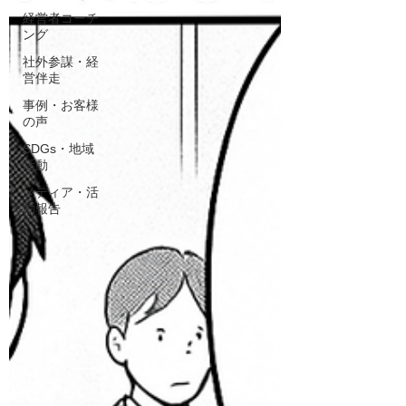
経営者コーチ
ング
社外参謀・経
営伴走
事例・お客様
の声
SDGs・地域
活動
メディア・活
動報告