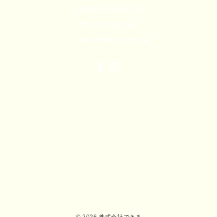
石川県金沢市牧山町リ82
TEL：076-207-7004
dekiru@kg7.so-net.ne.jp