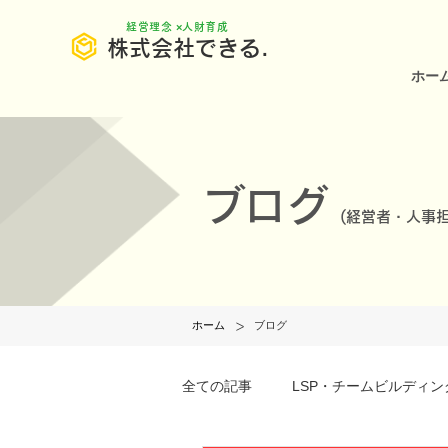
​経営理念 ×人財育成
株式会社できる.
ホー
ブログ
(
経営者・人事担
>
ホーム
ブログ
全ての記事
LSP・チームビルディン