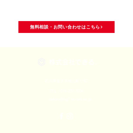
域活動
メディア・活動報告
無料相談・お問い合わせはこちら
株式会社できる.
石川県金沢市牧山町リ82
TEL：076-207-7004
dekiru@kg7.so-net.ne.jp