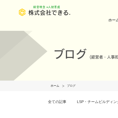
​経営理念 ×人財育成
株式会社できる.
ホー
ブログ
(
経営者・人事担
>
ホーム
ブログ
全ての記事
LSP・チームビルディン