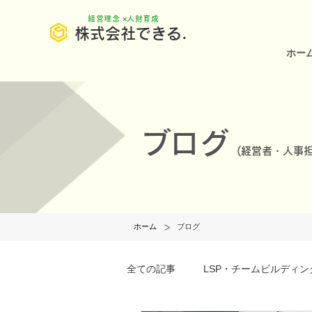
​経営理念 ×人財育成
株式会社できる.
ホー
ブログ
(
経営者・人事担
>
ホーム
ブログ
全ての記事
LSP・チームビルディン