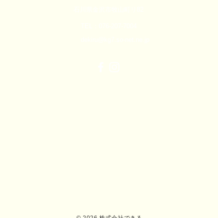
石川県金沢市牧山町リ82
TEL：076-207-7004
dekiru@kg7.so-net.ne.jp