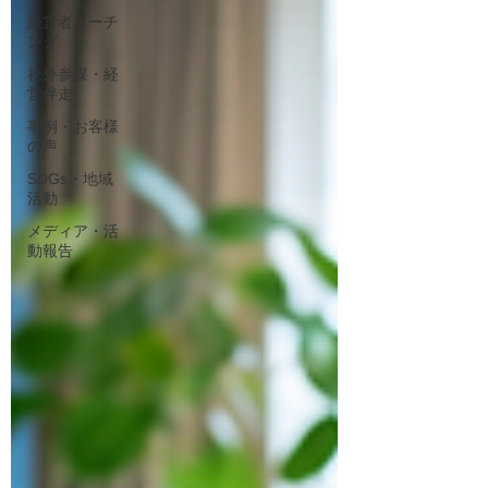
経営者コーチ
ング
社外参謀・経
営伴走
事例・お客様
の声
SDGs・地域
活動
メディア・活
動報告