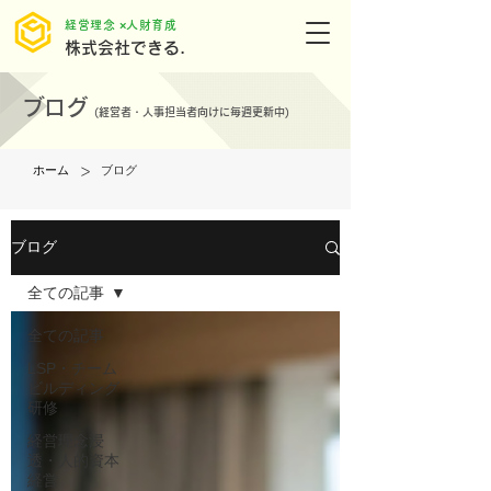
​経営理念 ×人財育成
株式会社できる.
ブログ
(
経営者・人事担当者向けに毎週更新中)
>
ホーム
ブログ
ブログ
全ての記事
全ての記事
LSP・チーム
ビルディング
研修
経営理念浸
透・人的資本
経営