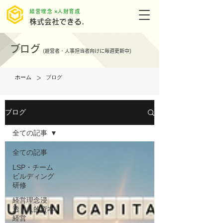
​経営理念 ×人財育成
株式会社できる.
ブログ
(
経営者・人事担当者向けに毎週更新中)
>
ホーム
ブログ
ブログ
全ての記事
全ての記事
LSP・チーム
ビルディング
研修
経営理念浸
透・人的資本
経営