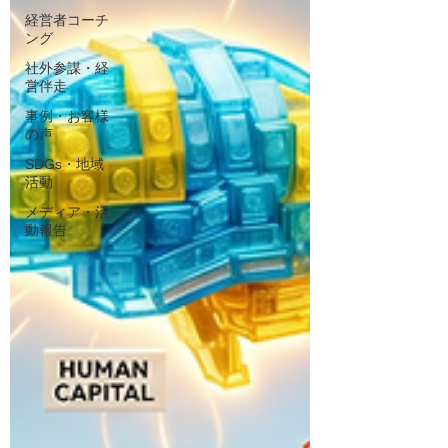
経営者コーチ
ング
社外参謀・経
営伴走
事例・お客様
の声
SDGs・地域
活動
メディア・活
動報告