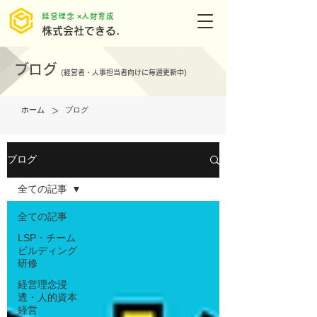
​経営理念 ×人財育成
株式会社できる.
ブログ
(
経営者・人事担当者向けに毎週更新中)
>
ホーム
ブログ
ブログ
全ての記事
全ての記事
LSP・チーム
ビルディング
研修
経営理念浸
透・人的資本
経営