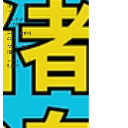
経営者コーチ
ング
社外参謀・経
営伴走
事例・お客様
の声
SDGs・地域
活動
メディア・活
動報告