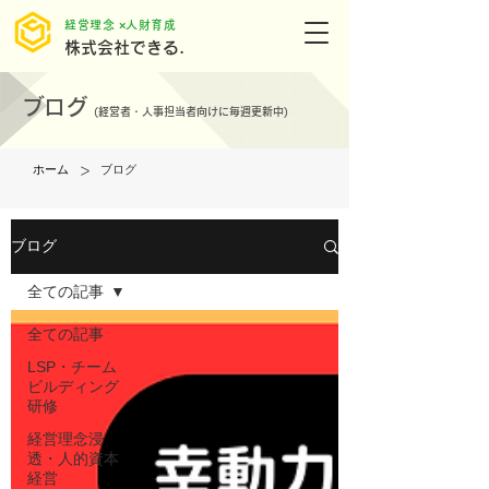
​経営理念 ×人財育成
株式会社できる.
ブログ
(
経営者・人事担当者向けに毎週更新中)
>
ホーム
ブログ
ブログ
全ての記事
全ての記事
LSP・チーム
ビルディング
研修
経営理念浸
透・人的資本
経営