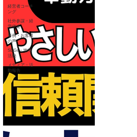
経営者コーチ
ング
社外参謀・経
営伴走
事例・お客様
の声
SDGs・地域
活動
メディア・活
動報告