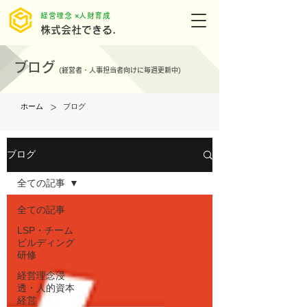
​経営理念 ×人財育成
株式会社できる.
ブログ
(
経営者・人事担当者向けに毎週更新中)
>
ホーム
ブログ
ブログ
全ての記事
全ての記事
LSP・チーム
ビルディング
研修
経営理念浸
透・人的資本
経営