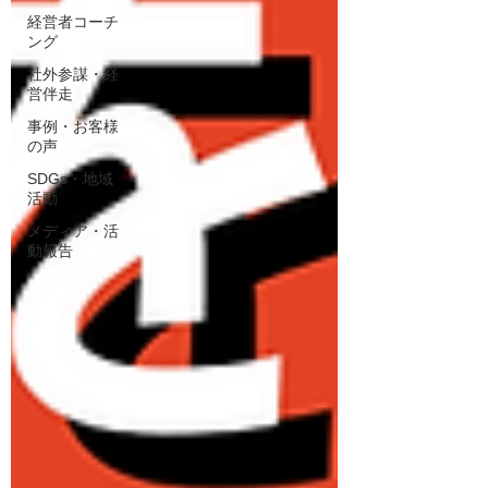
経営者コーチ
ング
社外参謀・経
営伴走
事例・お客様
の声
SDGs・地域
活動
メディア・活
動報告