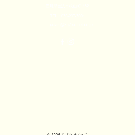
石川県金沢市牧山町リ82
TEL：076-207-7004
dekiru@kg7.so-net.ne.jp