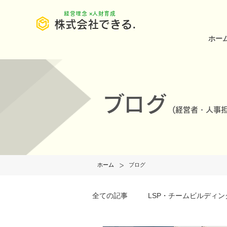
​経営理念 ×人財育成
株式会社できる.
ホー
ブログ
(
経営者・人事担
>
ホーム
ブログ
全ての記事
LSP・チームビルディン