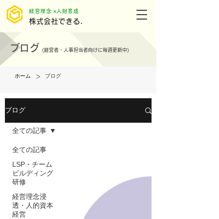
​経営理念 ×人財育成
株式会社できる.
ブログ
(
経営者・人事担当者向けに毎週更新中)
>
ホーム
ブログ
ブログ
全ての記事
全ての記事
LSP・チーム
ビルディング
研修
経営理念浸
透・人的資本
経営