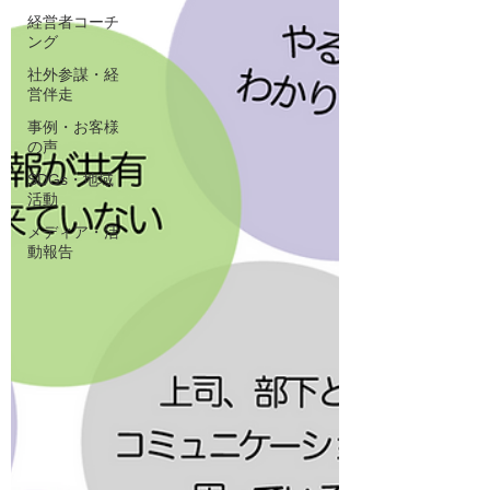
経営者コーチ
ング
社外参謀・経
営伴走
事例・お客様
の声
SDGs・地域
活動
メディア・活
動報告