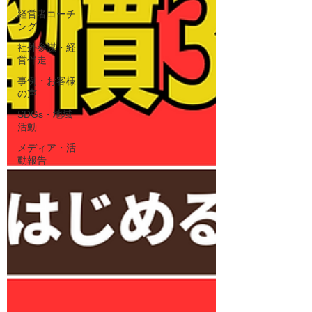
経営者コーチ
ング
社外参謀・経
営伴走
事例・お客様
の声
SDGs・地域
活動
メディア・活
動報告