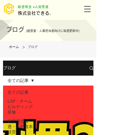
​経営理念 ×人財育成
株式会社できる.
ブログ
(
経営者・人事担当者向けに毎週更新中)
>
ホーム
ブログ
ブログ
全ての記事
全ての記事
LSP・チーム
ビルディング
研修
経営理念浸
透・人的資本
経営