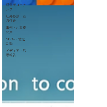
経営者コーチ
ング
社外参謀・経
営伴走
事例・お客様
の声
SDGs・地域
活動
メディア・活
動報告