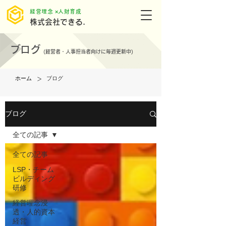
​経営理念 ×人財育成
株式会社できる.
ブログ
(
経営者・人事担当者向けに毎週更新中)
>
ホーム
ブログ
ブログ
全ての記事
全ての記事
LSP・チーム
ビルディング
研修
経営理念浸
透・人的資本
経営