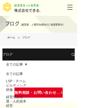
​経営理念 ×人財育成
株式会社できる.
ブログ
(
経営者・人事担当者向けに毎週更新中)
>
ホーム
ブログ
ブログ
全ての記事
全ての記事
LSP・チーム
ビルディング
研修
無料相談・お問い合わせはこちら
経営理念浸
透・人的資本
経営