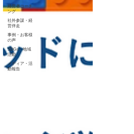
経営者コーチ
ング
社外参謀・経
営伴走
事例・お客様
の声
SDGs・地域
活動
メディア・活
動報告