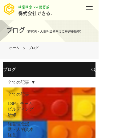
​経営理念 ×人財育成
株式会社できる.
ブログ
(
経営者・人事担当者向けに毎週更新中)
>
ホーム
ブログ
ブログ
全ての記事
全ての記事
LSP・チーム
ビルディング
研修
経営理念浸
透・人的資本
経営