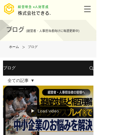
​経営理念 ×人財育成
株式会社できる.
ブログ
(
経営者・人事担当者向けに毎週更新中)
>
ホーム
ブログ
ブログ
全ての記事
全ての記事
LSP・チーム
ビルディング
Load video
研修
経営理念浸
透・人的資本
経営