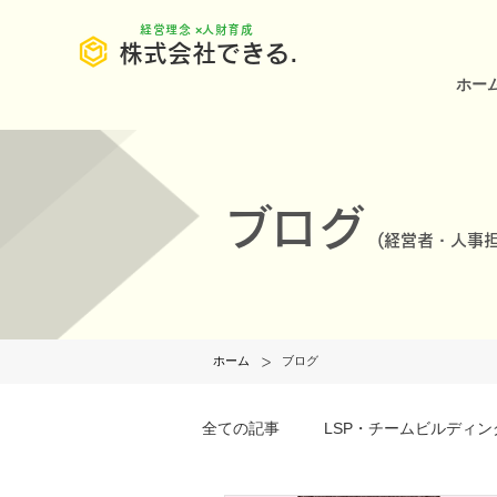
​経営理念 ×人財育成
株式会社できる.
ホー
ブログ
(
経営者・人事担
>
ホーム
ブログ
全ての記事
LSP・チームビルディン