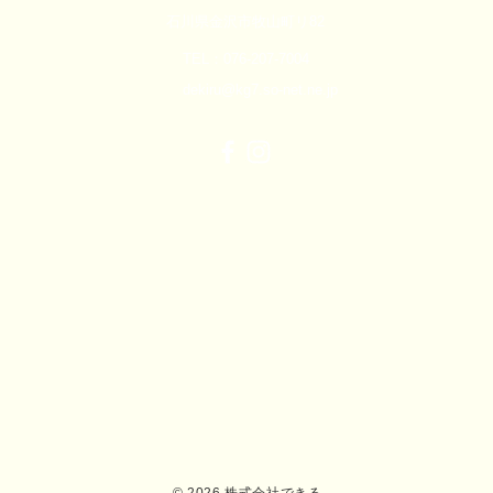
石川県金沢市牧山町リ82
TEL：076-207-7004
dekiru@kg7.so-net.ne.jp