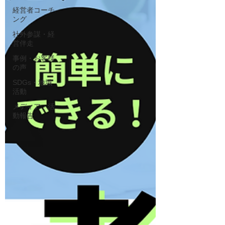
経営者コーチ
ング
社外参謀・経
営伴走
事例・お客様
の声
SDGs・地域
活動
メディア・活
動報告