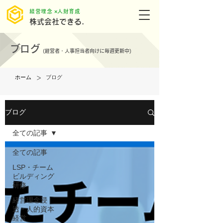
​経営理念 ×人財育成
株式会社できる.
ブログ
(
経営者・人事担当者向けに毎週更新中)
>
ホーム
ブログ
ブログ
全ての記事
全ての記事
LSP・チーム
ビルディング
研修
経営理念浸
透・人的資本
経営