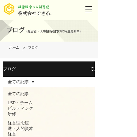
​経営理念 ×人財育成
株式会社できる.
ブログ
(
経営者・人事担当者向けに毎週更新中)
>
ホーム
ブログ
ブログ
全ての記事
全ての記事
LSP・チーム
ビルディング
研修
経営理念浸
透・人的資本
経営