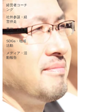
経営者コーチ
ング
社外参謀・経
営伴走
事例・お客様
の声
SDGs・地域
活動
メディア・活
動報告