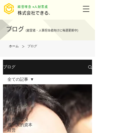
​経営理念 ×人財育成
株式会社できる.
ブログ
(
経営者・人事担当者向けに毎週更新中)
>
ホーム
ブログ
ブログ
全ての記事
全ての記事
LSP・チーム
ビルディング
研修
経営理念浸
透・人的資本
経営