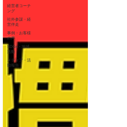
経営者コーチ
ング
社外参謀・経
営伴走
事例・お客様
の声
SDGs・地域
活動
メディア・活
動報告