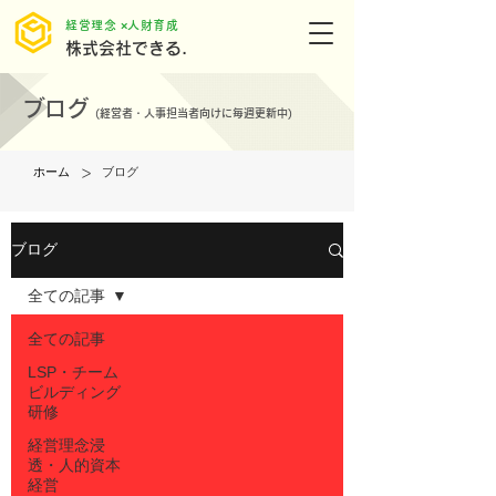
​経営理念 ×人財育成
株式会社できる.
ブログ
(
経営者・人事担当者向けに毎週更新中)
>
ホーム
ブログ
ブログ
全ての記事
全ての記事
LSP・チーム
ビルディング
研修
経営理念浸
透・人的資本
経営