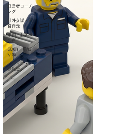
経営者コーチ
ング
社外参謀・経
営伴走
事例・お客様
の声
SDGs・地域
活動
メディア・活
動報告