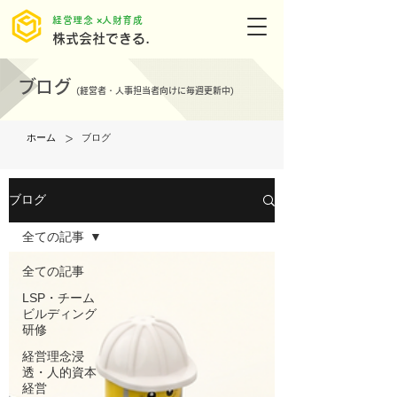
​経営理念 ×人財育成
株式会社できる.
ブログ
(
経営者・人事担当者向けに毎週更新中)
>
ホーム
ブログ
ブログ
全ての記事
全ての記事
LSP・チーム
ビルディング
研修
経営理念浸
透・人的資本
経営