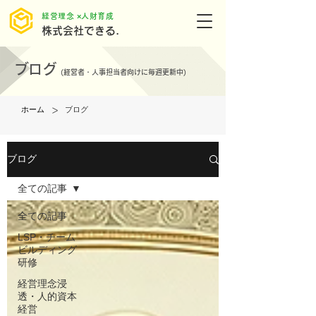
​経営理念 ×人財育成
株式会社できる.
ブログ
(
経営者・人事担当者向けに毎週更新中)
>
ホーム
ブログ
ブログ
全ての記事
全ての記事
LSP・チーム
ビルディング
研修
経営理念浸
透・人的資本
経営