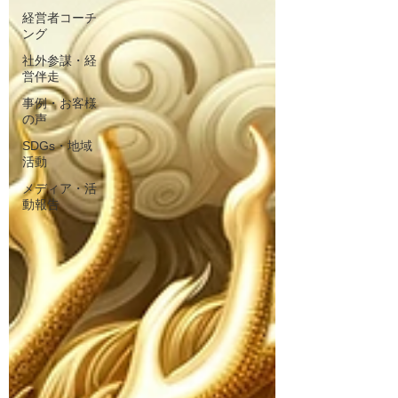
経営者コーチ
ング
社外参謀・経
営伴走
事例・お客様
の声
SDGs・地域
活動
メディア・活
動報告