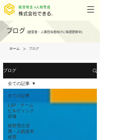
​経営理念 ×人財育成
株式会社できる.
ブログ
(
経営者・人事担当者向けに毎週更新中)
>
ホーム
ブログ
ブログ
全ての記事
全ての記事
LSP・チーム
ビルディング
研修
経営理念浸
透・人的資本
経営