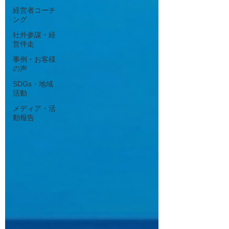
経営者コーチ
ング
社外参謀・経
営伴走
事例・お客様
の声
SDGs・地域
活動
メディア・活
動報告