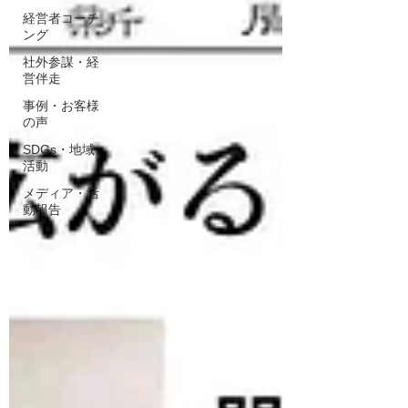
経営者コーチ
ング
社外参謀・経
営伴走
事例・お客様
の声
SDGs・地域
活動
メディア・活
動報告