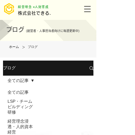
​経営理念 ×人財育成
株式会社できる.
ブログ
(
経営者・人事担当者向けに毎週更新中)
>
ホーム
ブログ
ブログ
全ての記事
全ての記事
LSP・チーム
ビルディング
研修
経営理念浸
透・人的資本
経営