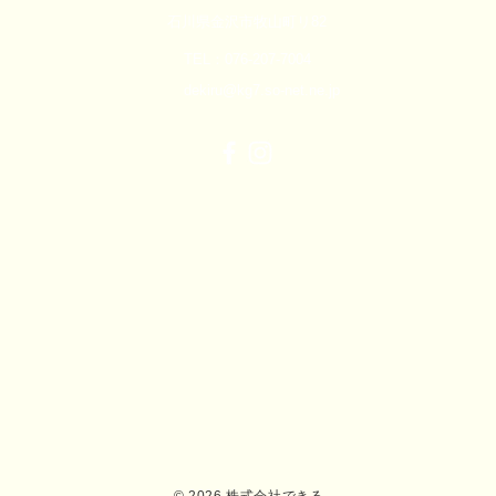
石川県金沢市牧山町リ82
TEL：076-207-7004
dekiru@kg7.so-net.ne.jp