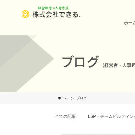
​経営理念 ×人財育成
株式会社できる.
ホー
ブログ
(
経営者・人事担
>
ホーム
ブログ
全ての記事
LSP・チームビルディン