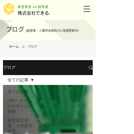
​経営理念 ×人財育成
株式会社できる.
ブログ
(
経営者・人事担当者向けに毎週更新中)
>
ホーム
ブログ
ブログ
全ての記事
全ての記事
LSP・チーム
ビルディング
研修
経営理念浸
透・人的資本
経営