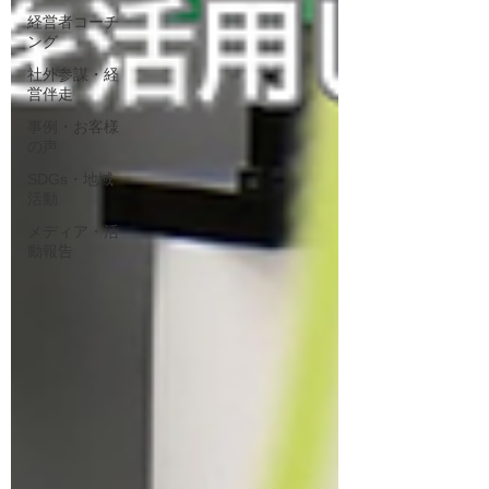
経営者コーチ
ング
社外参謀・経
営伴走
事例・お客様
の声
SDGs・地域
活動
メディア・活
動報告