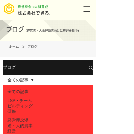
​経営理念 ×人財育成
株式会社できる.
ブログ
(
経営者・人事担当者向けに毎週更新中)
>
ホーム
ブログ
ブログ
全ての記事
全ての記事
LSP・チーム
ビルディング
研修
経営理念浸
透・人的資本
経営