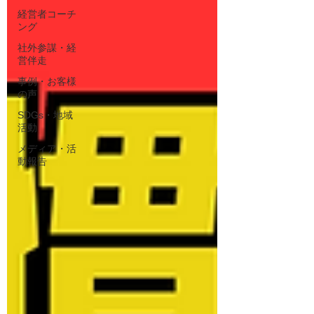
経営者コーチ
ング
社外参謀・経
営伴走
事例・お客様
の声
SDGs・地域
活動
メディア・活
動報告