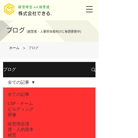
​経営理念 ×人財育成
株式会社できる.
ブログ
(
経営者・人事担当者向けに毎週更新中)
>
ホーム
ブログ
ブログ
全ての記事
全ての記事
LSP・チーム
ビルディング
研修
経営理念浸
透・人的資本
経営