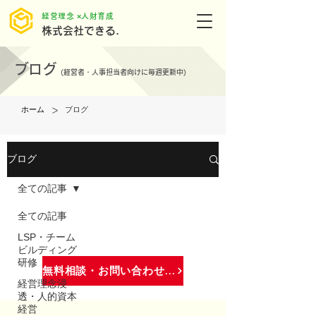
​経営理念 ×人財育成
株式会社できる.
ブログ
(
経営者・人事担当者向けに毎週更新中)
>
ホーム
ブログ
ブログ
全ての記事
全ての記事
LSP・チーム
ビルディング
研修
無料相談・お問い合わせはこちら
経営理念浸
透・人的資本
経営