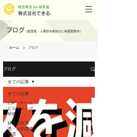
​経営理念 ×人財育成
株式会社できる.
ブログ
(
経営者・人事担当者向けに毎週更新中)
>
ホーム
ブログ
ブログ
全ての記事
全ての記事
LSP・チーム
ビルディング
研修
経営理念浸
透・人的資本
経営