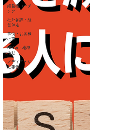
経営者コーチ
ング
社外参謀・経
営伴走
事例・お客様
の声
SDGs・地域
活動
メディア・活
動報告