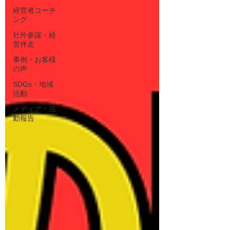
経営者コーチ
ング
社外参謀・経
営伴走
事例・お客様
の声
SDGs・地域
活動
メディア・活
動報告