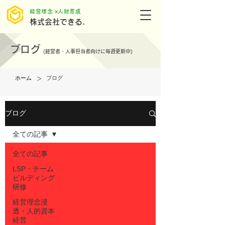
​経営理念 ×人財育成
株式会社できる.
ブログ
(
経営者・人事担当者向けに毎週更新中)
>
ホーム
ブログ
ブログ
全ての記事
全ての記事
LSP・チーム
ビルディング
研修
経営理念浸
透・人的資本
経営