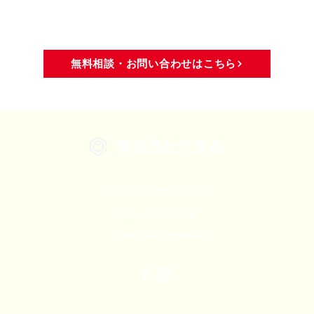
域活動
メディア・活動報告
無料相談・お問い合わせはこちら
株式会社できる.
石川県金沢市牧山町リ82
TEL：076-207-7004
dekiru@kg7.so-net.ne.jp