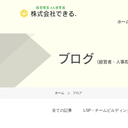
​経営理念 ×人財育成
株式会社できる.
ホー
ブログ
(
経営者・人事担
>
ホーム
ブログ
全ての記事
LSP・チームビルディン