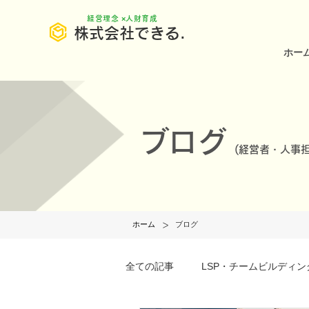
​経営理念 ×人財育成
株式会社できる.
ホー
ブログ
(
経営者・人事担
>
ホーム
ブログ
全ての記事
LSP・チームビルディン