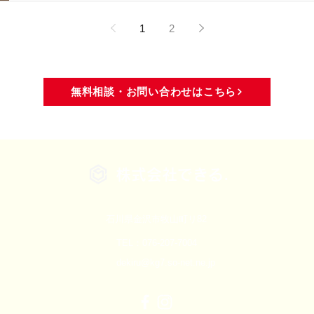
1
2
無料相談・お問い合わせはこちら
株式会社できる.
石川県金沢市牧山町リ82
TEL：076-207-7004
dekiru@kg7.so-net.ne.jp