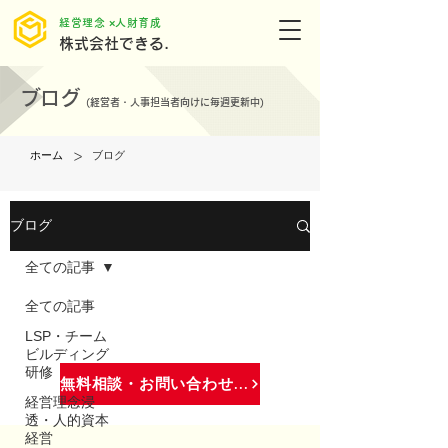
​経営理念 ×人財育成
株式会社できる.
ブログ
(
経営者・人事担当者向けに毎週更新中)
>
ホーム
ブログ
ブログ
全ての記事
全ての記事
LSP・チーム
ビルディング
研修
無料相談・お問い合わせはこちら
経営理念浸
透・人的資本
経営