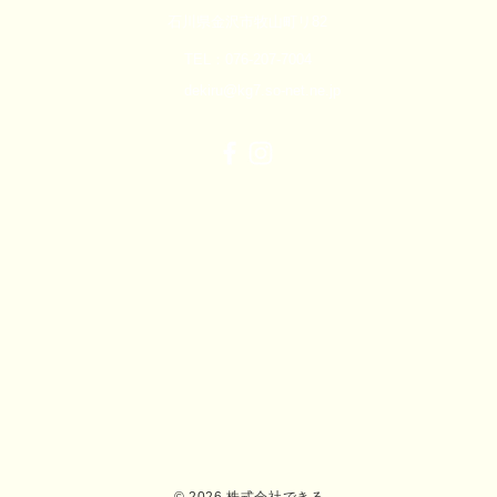
石川県金沢市牧山町リ82
TEL：076-207-7004
dekiru@kg7.so-net.ne.jp