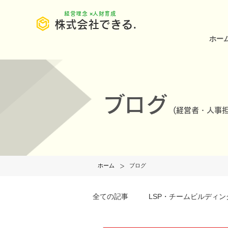
​経営理念 ×人財育成
株式会社できる.
ホー
ブログ
(
経営者・人事担
>
ホーム
ブログ
全ての記事
LSP・チームビルディン