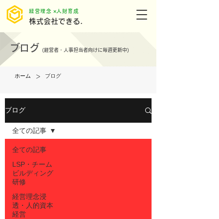
​経営理念 ×人財育成
株式会社できる.
ブログ
(
経営者・人事担当者向けに毎週更新中)
>
ホーム
ブログ
ブログ
全ての記事
全ての記事
LSP・チーム
ビルディング
研修
経営理念浸
透・人的資本
経営