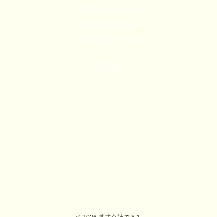
石川県金沢市牧山町リ82
TEL：076-207-7004
dekiru@kg7.so-net.ne.jp