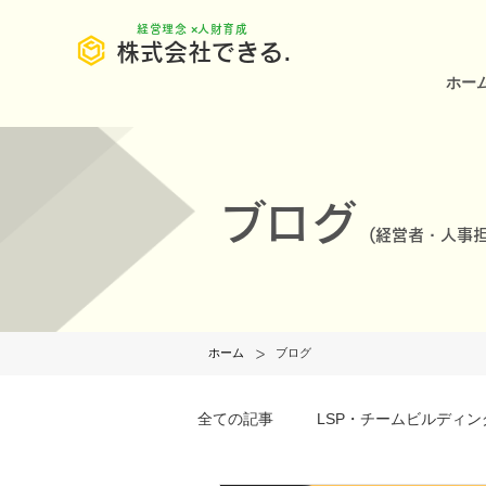
​経営理念 ×人財育成
株式会社できる.
ホー
ブログ
(
経営者・人事担
>
ホーム
ブログ
全ての記事
LSP・チームビルディン